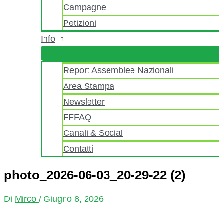
Campagne
Petizioni
Info
Report Assemblee Nazionali
Area Stampa
Newsletter
FFFAQ
Canali & Social
Contatti
photo_2026-06-03_20-29-22 (2)
Di
Mirco
/
Giugno 8, 2026