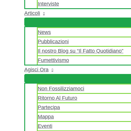
Interviste
Articoli
News
Pubblicazioni
Il nostro Blog su “Il Fatto Quotidiano”
Fumettivismo
Agisci Ora
Non Fossilizziamoci
Ritorno Al Futuro
Partecipa
Mappa
Eventi