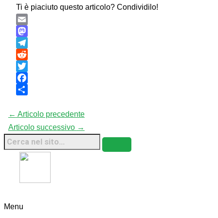
Ti è piaciuto questo articolo? Condividilo!
Email
Mastodon
Telegram
Reddit
Twitter
Facebook
Condividi
←
Articolo precedente
Articolo successivo
→
Fridays For Future Italia • 2026 • Sito Web
Sostenibile
Menu