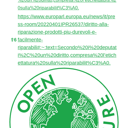
0sulla%20riparabilit%C3%A0.
https://www.europarl.europa.eu/news/it/pre
ss-room/20220401IPR26537/diritto-alla-
riparazione-prodotti-piu-durevoli-e-
facilmente-
⇧
6
riparabili#:~:text=Secondo%20i%20deputat
i%2C%20un%20diritto,compresa%20l’etich
ettatura%20sulla%20riparabilit%C3%A0.