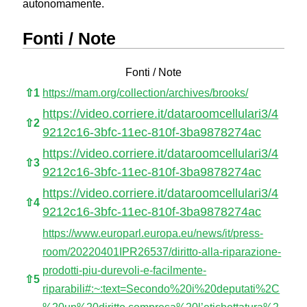
autonomamente.
Fonti / Note
Fonti / Note
⇧
1
https://mam.org/collection/archives/brooks/
https://video.corriere.it/dataroomcellulari3/4
⇧
2
9212c16-3bfc-11ec-810f-3ba9878274ac
https://video.corriere.it/dataroomcellulari3/4
⇧
3
9212c16-3bfc-11ec-810f-3ba9878274ac
https://video.corriere.it/dataroomcellulari3/4
⇧
4
9212c16-3bfc-11ec-810f-3ba9878274ac
https://www.europarl.europa.eu/news/it/press-
room/20220401IPR26537/diritto-alla-riparazione-
prodotti-piu-durevoli-e-facilmente-
⇧
5
riparabili#:~:text=Secondo%20i%20deputati%2C
%20un%20diritto,compresa%20l’etichettatura%2